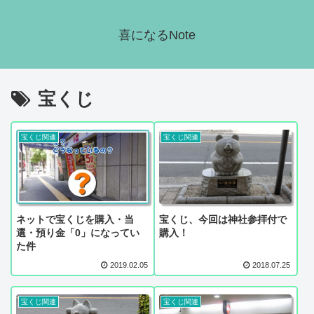
喜になるNote
宝くじ
宝くじ関連
宝くじ関連
ネットで宝くじを購入・当
宝くじ、今回は神社参拝付で
選・預り金「0」になってい
購入！
た件
2019.02.05
2018.07.25
宝くじ関連
宝くじ関連