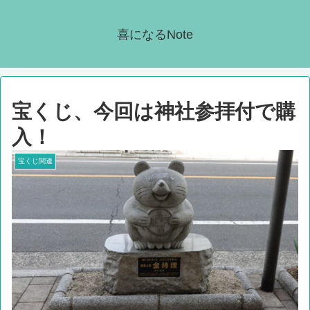
喜になるNote
宝くじ、今回は神社参拝付で購
入！
宝くじ関連